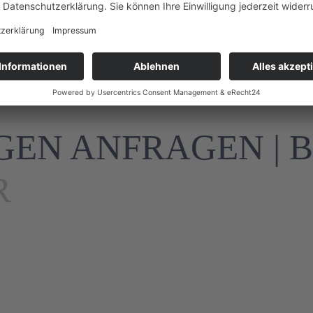
Endreinigung inbegriffe
EN ANFRAGEN | 
R