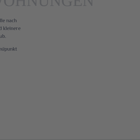
NWOHNUNGEN
lle nach
 kleinere
ub.
enüpunkt