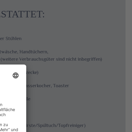
STATTET:
er Stühlen
ttwäsche, Handtüchern,
(weitere Verbrauchsgüter sind nicht inbegriffen)
ssel bzw. Sitzecke)
eefiltern, Wasserkocher, Toaster
NE Mikrowelle
silien (Spülbürste/Spültuch/Topfreiniger)