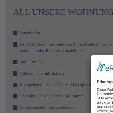
ALL UNSERE WOHNUNGE
Dusche/WC
Kein Fön/Duschgel/Shampoo in den Badezimmern - 
bei uns an der Rezeption ausleihen.
Satelliten-TV
Kühlschrank mit Eisfach
Kochgelegenheit mit 2 bzw. 4 Herdplatten
Geschirr, Gläser, Töpfe und Pfannen
Kochutensilien und Essbesteck