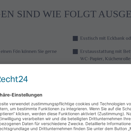
N SIND WIE FOLGT AUSGE
Esstisch mit Eckbank od
einen Fön können Sie gerne
Erstausstattung mit Be
WC-Papier, Küchenrolle 
Sitzgelegenheit (Sofa, Se
Kaffeemaschine mit Kaff
KEIN Backofen und KEI
Zucker, Salz, Pfeffer
Spülmittel und Spüluten