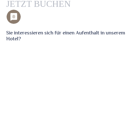
JETZT BUCHEN
Sie interessieren sich für einen Aufenthalt in unserem
Hotel?
Hier können Sie ganz einfach eine unverbindliche
Buchungsanfrage stellen oder gleich Ihr Wunschzimmer
/ Ihre Ferienwohnung verbindlich reservieren!
Unser Hotelprogramm zeigt Ihnen automatisch die freien
Verfügbarkeiten an und erstellt Ihnen ein Angebot bzw.
bei fester Buchung erhalten Sie automatisch eine
Buchungsbestätigung. Es sind nur wenige Klicks bis zu
Ihrem Urlaub im Hotel Post.
Wir freuen uns auf Ihren Besuch!
Ihre Familie Seufferth